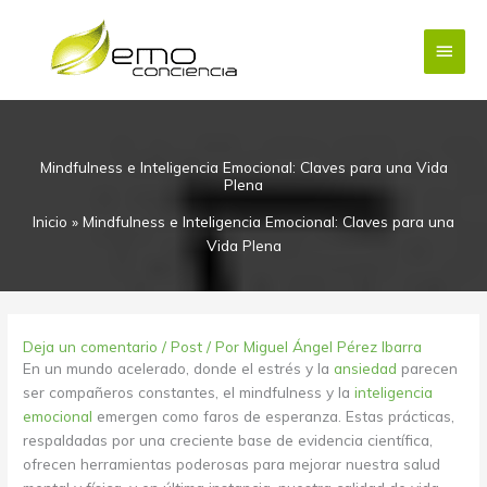
Ir
Menú
al
contenido
princi
Mindfulness e Inteligencia Emocional: Claves para una Vida
Plena
Inicio
»
Mindfulness e Inteligencia Emocional: Claves para una
Vida Plena
Deja un comentario
/
Post
/ Por
Miguel Ángel Pérez Ibarra
En un mundo acelerado, donde el estrés y la
ansiedad
parecen
ser compañeros constantes, el mindfulness y la
inteligencia
emocional
emergen como faros de esperanza. Estas prácticas,
respaldadas por una creciente base de evidencia científica,
ofrecen herramientas poderosas para mejorar nuestra salud