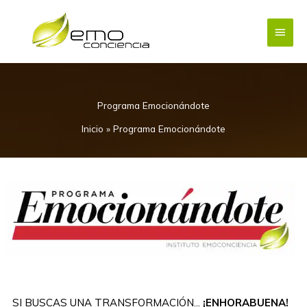
Ir
Menú
al
contenido
princi
Programa Emocionándote
Inicio
»
Programa Emocionándote
SI BUSCAS UNA TRANSFORMACIÓN...
¡ENHORABUENA!