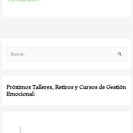
B
u
s
c
Próximos Talleres, Retiros y Cursos de Gestión
a
Emocional:
r
p
o
r
: