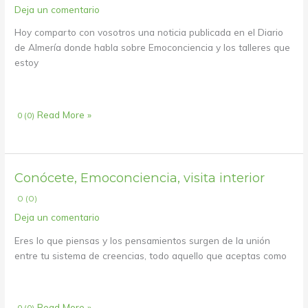
Almería
Deja un comentario
–
Hoy comparto con vosotros una noticia publicada en el Diario
Talleres
de Almería donde habla sobre Emoconciencia y los talleres que
para
estoy
encontrar
la
felicidad
Read More »
0 (0)
Conócete,
Conócete, Emoconciencia, visita interior
Emoconciencia,
0 (0)
visita
Deja un comentario
interior
Eres lo que piensas y los pensamientos surgen de la unión
entre tu sistema de creencias, todo aquello que aceptas como
Read More »
0 (0)