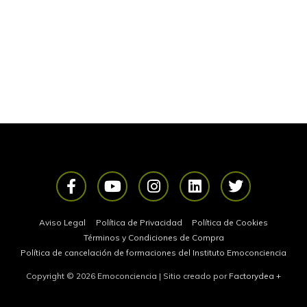
F
Y
I
L
T
a
o
n
i
w
c
u
s
n
i
e
t
t
k
t
Aviso Legal
Política de Privacidad
Política de Cookies
b
u
a
e
t
Términos y Condiciones de Compra
o
b
g
d
e
Política de cancelación de formaciones del Instituto Emoconciencia
o
e
r
i
r
Copyright © 2026
Emoconciencia
| Sitio creado por
Factorydea
+
k
a
n
-
m