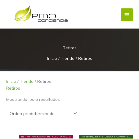
Ir
Menú
al
contenido
princi
Retiros
Inicio
/
Tienda
/ Retiros
Inicio
/
Tienda
/ Retiros
Retiros
Mostrando los 6 resultados