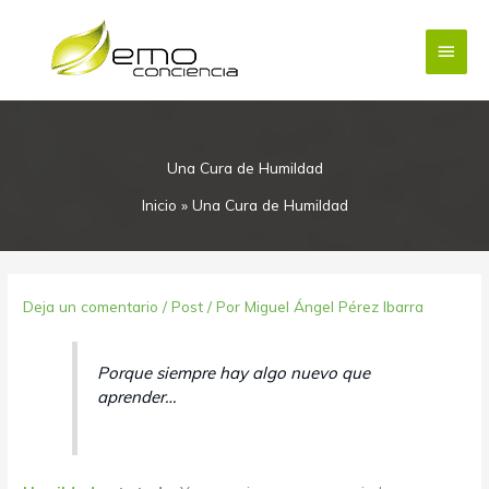
Ir
Menú
al
contenido
princi
Una Cura de Humildad
Inicio
»
Una Cura de Humildad
Deja un comentario
/
Post
/ Por
Miguel Ángel Pérez Ibarra
Porque siempre hay algo nuevo que
aprender…