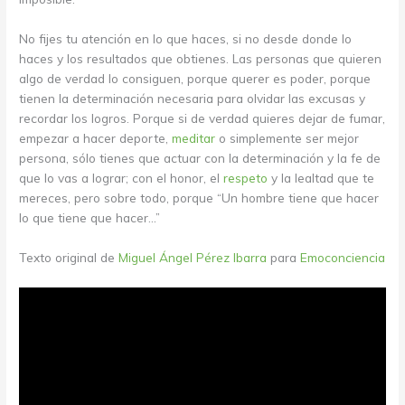
No fijes tu atención en lo que haces, si no desde donde lo
haces y los resultados que obtienes. Las personas que quieren
algo de verdad lo consiguen, porque querer es poder, porque
tienen la determinación necesaria para olvidar las excusas y
recordar los logros. Porque si de verdad quieres dejar de fumar,
empezar a hacer deporte,
meditar
o simplemente ser mejor
persona, sólo tienes que actuar con la determinación y la fe de
que lo vas a lograr; con el honor, el
respeto
y la lealtad que te
mereces, pero sobre todo, porque “Un hombre tiene que hacer
lo que tiene que hacer…”
Texto original de
Miguel Ángel Pérez Ibarra
para
Emoconciencia