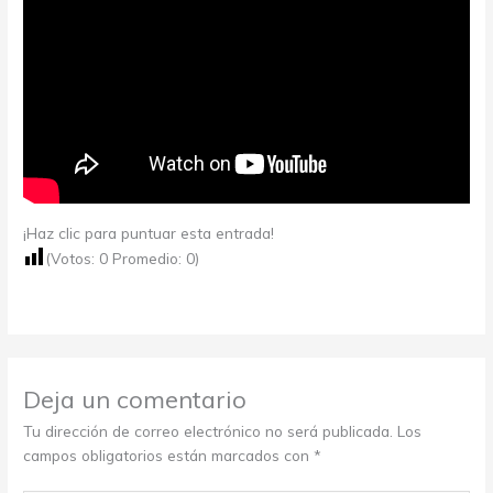
¡Haz clic para puntuar esta entrada!
(Votos:
0
Promedio:
0
)
Deja un comentario
Tu dirección de correo electrónico no será publicada.
Los
campos obligatorios están marcados con
*