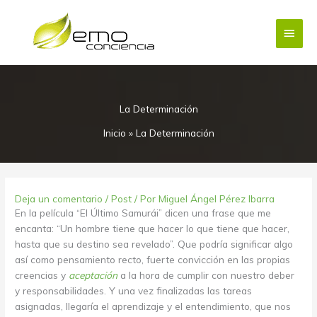
Ir
Menú
al
contenido
princi
La Determinación
Inicio
»
La Determinación
Deja un comentario
/
Post
/ Por
Miguel Ángel Pérez Ibarra
En la película “El Último Samurái” dicen una frase que me
encanta: “Un hombre tiene que hacer lo que tiene que hacer,
hasta que su destino sea revelado”. Que podría significar algo
así como pensamiento recto, fuerte convicción en las propias
creencias y
aceptación
a la hora de cumplir con nuestro deber
y responsabilidades. Y una vez finalizadas las tareas
asignadas, llegaría el aprendizaje y el entendimiento, que nos