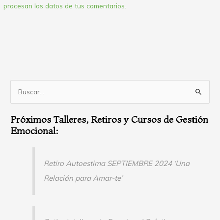
procesan los datos de tus comentarios.
B
u
Próximos Talleres, Retiros y Cursos de Gestión
s
Emocional:
c
a
r
Retiro Autoestima SEPTIEMBRE 2024 ‘Una
p
Relación para Amar-te’
o
r
: