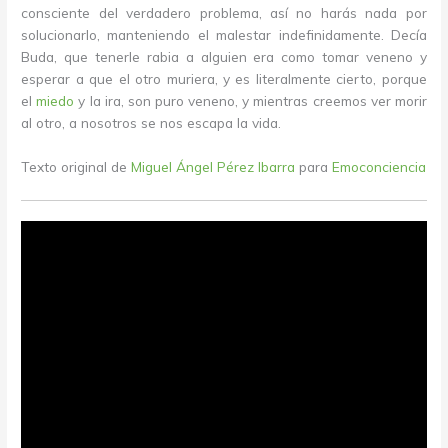
consciente del verdadero problema, así no harás nada por
solucionarlo, manteniendo el malestar indefinidamente. Decía
Buda, que tenerle rabia a alguien era como tomar veneno y
esperar a que el otro muriera, y es literalmente cierto, porque
el
miedo
y la ira, son puro veneno, y mientras creemos ver morir
al otro, a nosotros se nos escapa la vida.
Texto original de
Miguel Ángel Pérez Ibarra
para
Emoconciencia