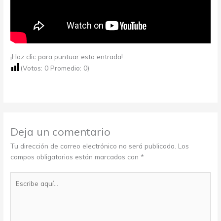
¡Haz clic para puntuar esta entrada!
(Votos:
0
Promedio:
0
)
Deja un comentario
Tu dirección de correo electrónico no será publicada.
Los
campos obligatorios están marcados con
*
Escribe
aquí...