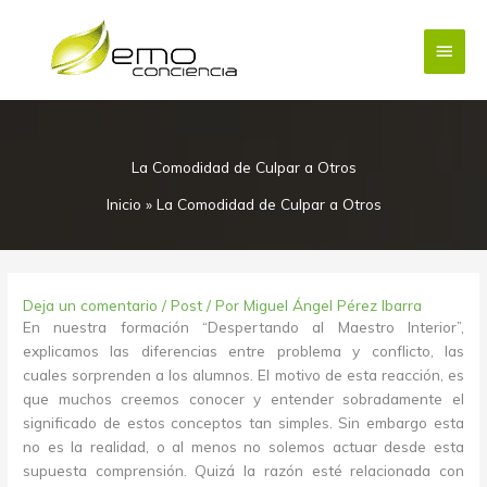
Ir
Menú
al
contenido
princi
La Comodidad de Culpar a Otros
Inicio
»
La Comodidad de Culpar a Otros
Deja un comentario
/
Post
/ Por
Miguel Ángel Pérez Ibarra
En nuestra formación “Despertando al Maestro Interior”,
explicamos las diferencias entre problema y conflicto, las
cuales sorprenden a los alumnos. El motivo de esta reacción, es
que muchos creemos conocer y entender sobradamente el
significado de estos conceptos tan simples. Sin embargo esta
no es la realidad, o al menos no solemos actuar desde esta
supuesta comprensión. Quizá la razón esté relacionada con