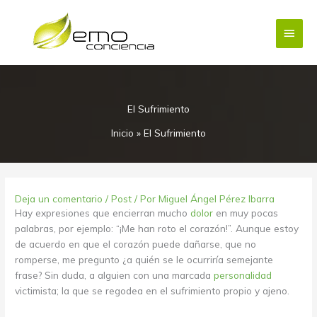
Ir
Menú
al
contenido
princi
El Sufrimiento
Inicio
»
El Sufrimiento
Deja un comentario
/
Post
/ Por
Miguel Ángel Pérez Ibarra
Hay expresiones que encierran mucho
dolor
en muy pocas
palabras, por ejemplo: “¡Me han roto el corazón!”. Aunque estoy
de acuerdo en que el corazón puede dañarse, que no
romperse, me pregunto ¿a quién se le ocurriría semejante
frase? Sin duda, a alguien con una marcada
personalidad
victimista; la que se regodea en el sufrimiento propio y ajeno.