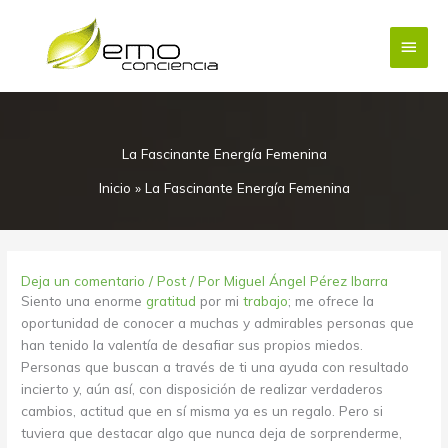
Ir
Menú
al
contenido
princi
La Fascinante Energía Femenina
Inicio
»
La Fascinante Energía Femenina
Deja un comentario
/
Post
/ Por
Miguel Ángel Pérez Ibarra
Siento una enorme
gratitud
por mi
trabajo
; me ofrece la
oportunidad de conocer a muchas y admirables personas que
han tenido la valentía de desafiar sus propios miedos.
Personas que buscan a través de ti una ayuda con resultado
incierto y, aún así, con disposición de realizar verdaderos
cambios, actitud que en sí misma ya es un regalo. Pero si
tuviera que destacar algo que nunca deja de sorprenderme,