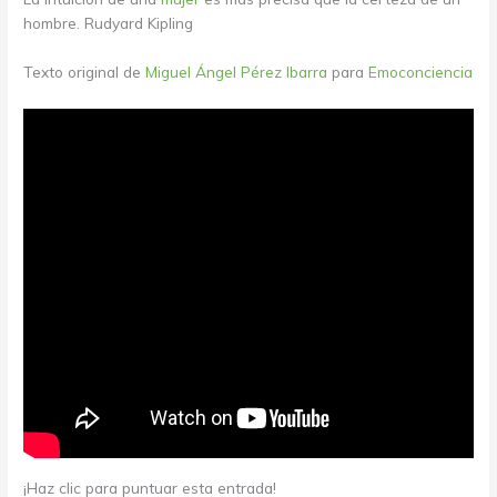
hombre. Rudyard Kipling
Texto original de
Miguel Ángel Pérez Ibarra
para
Emoconciencia
¡Haz clic para puntuar esta entrada!