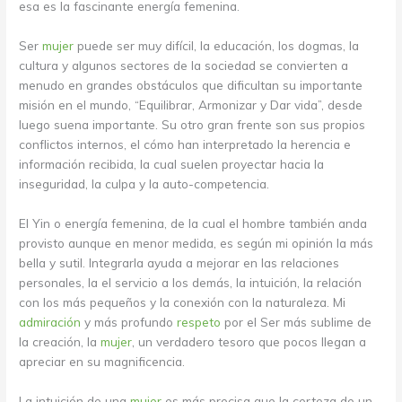
esa es la fascinante energía femenina.
Ser
mujer
puede ser muy difícil, la educación, los dogmas, la
cultura y algunos sectores de la sociedad se convierten a
menudo en grandes obstáculos que dificultan su importante
misión en el mundo, “Equilibrar, Armonizar y Dar vida”, desde
luego suena importante. Su otro gran frente son sus propios
conflictos internos, el cómo han interpretado la herencia e
información recibida, la cual suelen proyectar hacia la
inseguridad, la culpa y la auto-competencia.
El Yin o energía femenina, de la cual el hombre también anda
provisto aunque en menor medida, es según mi opinión la más
bella y sutil. Integrarla ayuda a mejorar en las relaciones
personales, la el servicio a los demás, la intuición, la relación
con los más pequeños y la conexión con la naturaleza. Mi
admiración
y más profundo
respeto
por el Ser más sublime de
la creación, la
mujer
, un verdadero tesoro que pocos llegan a
apreciar en su magnificencia.
La intuición de una
mujer
es más precisa que la certeza de un