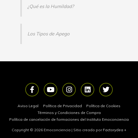
¿Qué es la Humildad?
Los Tipos de Apego
F
Y
I
L
T
a
o
n
i
w
c
u
s
n
i
e
t
t
k
t
Aviso Legal
Política de Privacidad
Política de Cookies
b
u
a
e
t
Términos y Condiciones de Compra
o
b
g
d
e
Política de cancelación de formaciones del Instituto Emoconciencia
o
e
r
i
r
Copyright © 2026
Emoconciencia
| Sitio creado por
Factorydea
+
k
a
n