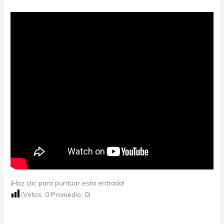
¡Haz clic para puntuar esta entrada!
(Votos:
0
Promedio:
0
)