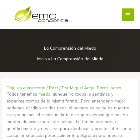
Ir
Menú
al
contenido
princi
La Comprensión del Miedo
Inicio
»
La Comprensión del Miedo
Deja un comentario
/
Post
/ Por
Miguel Ángel Pérez Ibarra
Todos tenemos
miedo
, aunque no todos lo sentimos y
experimentamos de la misma forma… Para entenderlo mejor
podemos dividirlo en dos tipos: el primero es parte de nuestro
cuerpo animal, el simple instinto de supervivencia que nos ha
mantenido vivos todo este tiempo. Lo tenemos impreso
genéticamente y nos sirve para identificar y prestar atención a
cualquier situación potencialmente peligrosa para nuestra