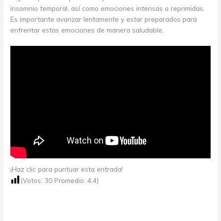
insomnio temporal, así como emociones intensas o reprimidas.
Es importante avanzar lentamente y estar preparados para
enfrentar estas emociones de manera saludable.
¡Haz clic para puntuar esta entrada!
(Votos:
30
Promedio:
4.4
)