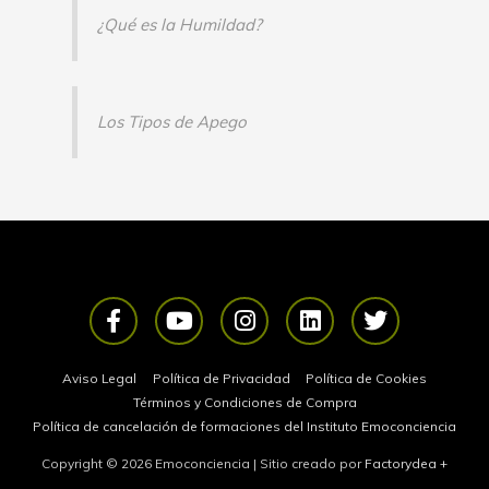
¿Qué es la Humildad?
Los Tipos de Apego
F
Y
I
L
T
a
o
n
i
w
c
u
s
n
i
e
t
t
k
t
Aviso Legal
Política de Privacidad
Política de Cookies
b
u
a
e
t
Términos y Condiciones de Compra
o
b
g
d
e
Política de cancelación de formaciones del Instituto Emoconciencia
o
e
r
i
r
Copyright © 2026
Emoconciencia
| Sitio creado por
Factorydea
+
k
a
n