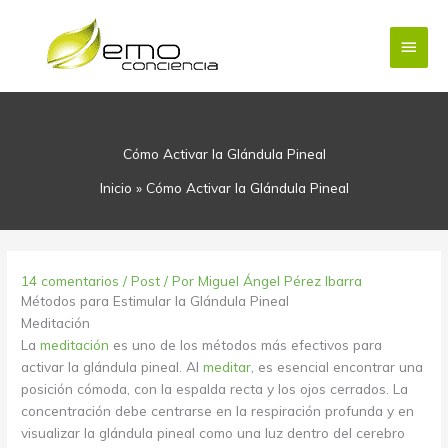
Ir
Menú
al
contenido
princi
Cómo Activar la Glándula Pineal
Inicio
»
Cómo Activar la Glándula Pineal
14 comentarios
/
Post
/ Por
Miguel Ángel Pérez Ibarra
Métodos para Estimular la Glándula Pineal
Meditación
La
meditación
es uno de los métodos más efectivos para
activar la glándula pineal. Al
meditar
, es esencial encontrar una
posición cómoda, con la espalda recta y los ojos cerrados. La
concentración debe centrarse en la respiración profunda y en
visualizar la glándula pineal como una luz dentro del cerebro