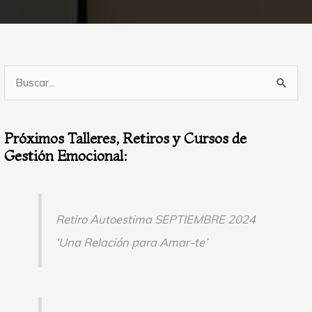
B
u
s
Próximos Talleres, Retiros y Cursos de
c
Gestión Emocional:
a
r
p
Retiro Autoestima SEPTIEMBRE 2024
o
‘Una Relación para Amar-te’
r
: