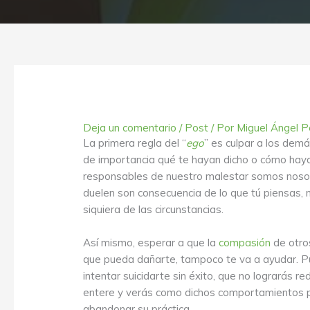
Deja un comentario
/
Post
/ Por
Miguel Ángel P
La primera regla del “
ego
” es culpar a los dem
de importancia qué te hayan dicho o cómo haya
responsables de nuestro malestar somos noso
duelen son consecuencia de lo que tú piensas, n
siquiera de las circunstancias.
Así mismo, esperar a que la
compasión
de otros
que pueda dañarte, tampoco te va a ayudar. Pue
intentar suicidarte sin éxito, que no lograrás re
entere y verás como dichos comportamientos p
abandonar su práctica.