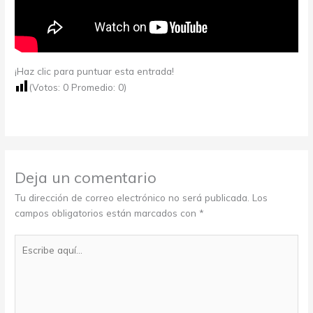
¡Haz clic para puntuar esta entrada!
(Votos:
0
Promedio:
0
)
Deja un comentario
Tu dirección de correo electrónico no será publicada.
Los
campos obligatorios están marcados con
*
Escribe
aquí...