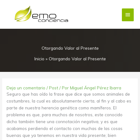
Ir
Menú
al
contenido
princi
Otorgando Valor al Presente
Inicio
»
Otorgando Valor al Presente
Deja un comentario
/
Post
/ Por
Miguel Ángel Pérez Ibarra
Seguro que has oído la frase que dice que somos animales de
costumbres, la cual es absolutamente cierta, al fin y al cabo es
parte de nuestra herencia genética como mamíferos. El
problema es que, para muchos de nosotros, este conocido
dicho también tiene una connotación negativa, y es que
acabamos perdiendo el contacto con muchas de las cosas
buenas que ya tenemos en nuestra vida presente; bien