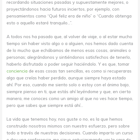
recordando situaciones pasadas y supuestamente mejores, o
proyectándonos hacia futuros inciertos, por ejemplo, con
pensamientos como “Qué feliz era de niño” o “Cuando obtenga
esto o aquello estaré tranquilo…”.
A todos nos ha pasado que, al volver de viaje, o al estar mucho
tiempo sin haber visto algo o a alguien, nos hemos dado cuenta
de lo mucho que echábamos de menos esas cosas, animales o
personas; alegrándonos y sintiéndonos satisfechos de tenerlo,
haberlo disfrutado o poder seguir haciéndolo. Y es que, tomar
conciencia
de esas cosas tan sencillas, es como si recuperaras
algo que creías haber perdido, aunque siempre haya estado
ahí. Por eso, cuando me siento solo o estoy con el ánimo bajo,
siempre pienso en ti, que estás ahí leyéndome y que, en cierta
manera, me conoces como un amigo al que no ves hace tiempo,
pero que sabes que siempre está ahí…
La vida que tenemos hoy, nos guste o no, es la que hemos
construido nosotros mismos con nuestro esfuerzo, pero sobre
todo a través de nuestras decisiones. Cuando imparto un curso
o doy una conferencia, me sigue entusiasmando ver la cara de