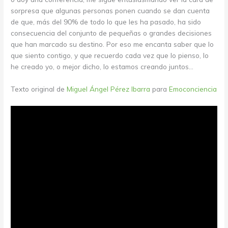
sorpresa que algunas personas ponen cuando se dan cuenta
de que, más del 90% de todo lo que les ha pasado, ha sido
consecuencia del conjunto de pequeñas o grandes decisiones
que han marcado su destino. Por eso me encanta saber que lo
que siento contigo, y que recuerdo cada vez que lo pienso, lo
he creado yo, o mejor dicho, lo estamos creando juntos…
Texto original de
Miguel Ángel Pérez Ibarra
para
Emoconciencia