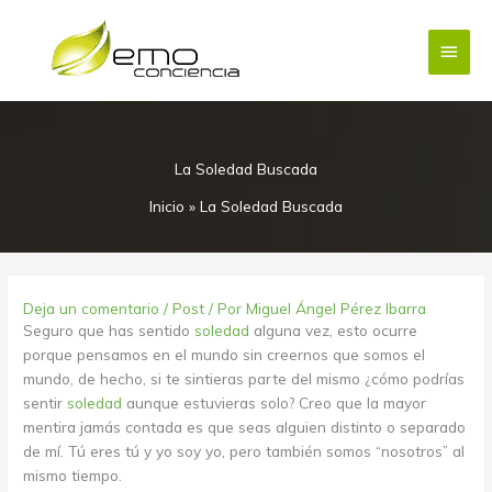
Ir
Menú
al
contenido
princi
La Soledad Buscada
Inicio
»
La Soledad Buscada
Deja un comentario
/
Post
/ Por
Miguel Ángel Pérez Ibarra
Seguro que has sentido
soledad
alguna vez, esto ocurre
porque pensamos en el mundo sin creernos que somos el
mundo, de hecho, si te sintieras parte del mismo ¿cómo podrías
sentir
soledad
aunque estuvieras solo? Creo que la mayor
mentira jamás contada es que seas alguien distinto o separado
de mí. Tú eres tú y yo soy yo, pero también somos “nosotros” al
mismo tiempo.