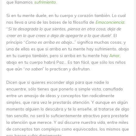
que llamamos
sufrimiento
.
Si en tu mente duele, en tu cuerpo y corazón también. Lo cual
nos lleva a una de las bases de la filosofía de
Emoconciencia
:
“
Si te desagrada lo que sientes, piensa en otra cosa, deja de
creer en lo que crees o deja de apegarte a lo que duele
”. El
principio “
Como es arriba es abajo…
” significa muchas cosas; y
una de ellas es que si arriba en tu mente hay sufrimiento, abajo
en tu cuerpo también, pero si arriba en tu mente hay
Amor
,
abajo en tu cuerpo habrá Paz… Es tan fácil, que sólo los niños
que aún “
no saben
” lo practican y disfrutan.
Dicen que si quieres esconder algo para que nadie lo
encuentre, sólo tienes que ponerlo a simple vista, camuflado
entre un amasijo de ideas y conceptos tan radicalmente
simples, que rara vez le prestarás atención. Y aunque en algún
momento alguien lo descubra y te lo enseñe, al tratarse de algo
tan sencillo, no será lo suficientemente atractivo para prestarle
la atención que merece. Y así discurre nuestra vida, entre miles
de conceptos tan complejos como equivocados, los mismos que
nos hacen sufrir diariamente.