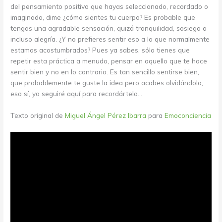
del pensamiento positivo que hayas seleccionado, recordado o
imaginado, dime ¿cómo sientes tu cuerpo? Es probable que
tengas una agradable sensación, quizá tranquilidad, sosiego o
incluso alegría. ¿Y no prefieres sentir eso a lo que normalmente
estamos acostumbrados? Pues ya sabes, sólo tienes que
repetir esta práctica a menudo, pensar en aquello que te hace
sentir bien y no en lo contrario. Es tan sencillo sentirse bien,
que probablemente te guste la idea pero acabes olvidándola;
eso sí, yo seguiré aquí para recordártela…
Texto original de
Miguel Ángel Pérez Ibarra
para
Emoconciencia