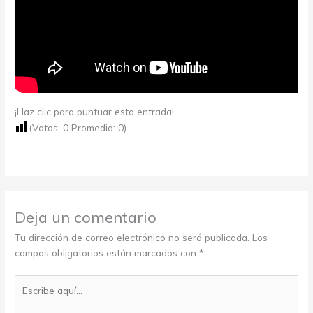
¡Haz clic para puntuar esta entrada!
(Votos:
0
Promedio:
0
)
Deja un comentario
Tu dirección de correo electrónico no será publicada.
Los
campos obligatorios están marcados con
*
Escribe
aquí...