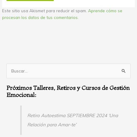
Este sitio usa Akismet para reducir el spam.
Aprende cómo se
procesan los datos de tus comentarios.
B
u
Próximos Talleres, Retiros y Cursos de Gestión
s
Emocional:
c
a
r
Retiro Autoestima SEPTIEMBRE 2024 ‘Una
p
Relación para Amar-te’
o