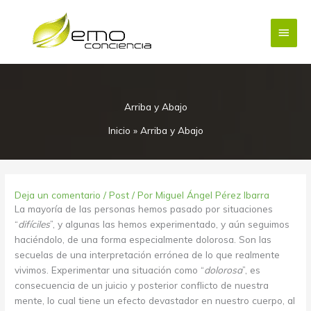
Ir
Menú
al
contenido
princi
Arriba y Abajo
Inicio
»
Arriba y Abajo
Deja un comentario
/
Post
/ Por
Miguel Ángel Pérez Ibarra
La mayoría de las personas hemos pasado por situaciones
“
difíciles
”, y algunas las hemos experimentado, y aún seguimos
haciéndolo, de una forma especialmente dolorosa. Son las
secuelas de una interpretación errónea de lo que realmente
vivimos. Experimentar una situación como “
dolorosa
”, es
consecuencia de un juicio y posterior conflicto de nuestra
mente, lo cual tiene un efecto devastador en nuestro cuerpo, al