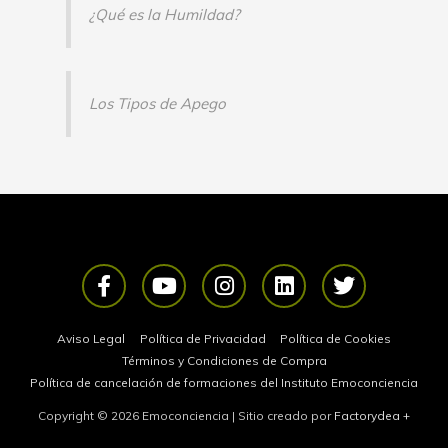
¿Qué es la Humildad?
Los Tipos de Apego
F
Y
I
L
T
a
o
n
i
w
c
u
s
n
i
e
t
t
k
t
Aviso Legal
Política de Privacidad
Política de Cookies
b
u
a
e
t
Términos y Condiciones de Compra
o
b
g
d
e
Política de cancelación de formaciones del Instituto Emoconciencia
o
e
r
i
r
Copyright © 2026
Emoconciencia
| Sitio creado por
Factorydea
+
k
a
n