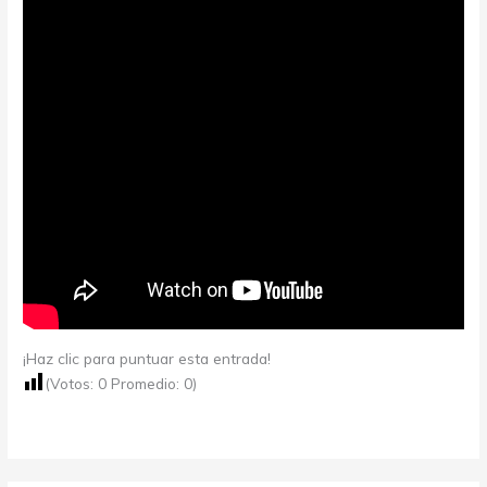
¡Haz clic para puntuar esta entrada!
(Votos:
0
Promedio:
0
)