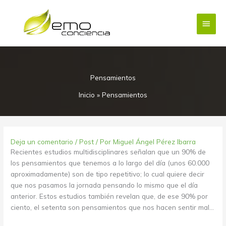
Ir
Menú
al
contenido
princi
Pensamientos
Inicio
»
Pensamientos
Deja un comentario
/
Post
/ Por
Miguel Ángel Pérez Ibarra
Recientes estudios multidisciplinares señalan que un 90% de
los pensamientos que tenemos a lo largo del día (unos 60.000
aproximadamente) son de tipo repetitivo; lo cual quiere decir
que nos pasamos la jornada pensando lo mismo que el día
anterior. Estos estudios también revelan que, de ese 90% por
ciento, el setenta son pensamientos que nos hacen sentir mal…