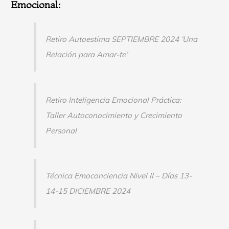
Emocional:
c
a
r
Retiro Autoestima SEPTIEMBRE 2024 ‘Una
p
Relación para Amar-te’
o
r
:
Retiro Inteligencia Emocional Práctica:
Taller Autoconocimiento y Crecimiento
Personal
Técnica Emoconciencia Nivel II – Días 13-
14-15 DICIEMBRE 2024