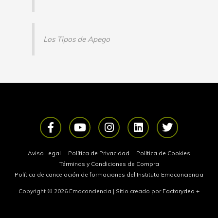
Los Tipos de Apego
F
Y
I
L
T
a
o
n
i
w
c
u
s
n
i
e
t
t
k
t
Aviso Legal
Política de Privacidad
Política de Cookies
b
u
a
e
t
Términos y Condiciones de Compra
o
b
g
d
e
Política de cancelación de formaciones del Instituto Emoconciencia
o
e
r
i
r
Copyright © 2026
Emoconciencia
| Sitio creado por
Factorydea
+
k
a
n
-
m