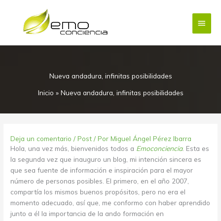
Ir
Menú
al
contenido
princi
Nueva andadura, infinitas posibilidades
Inicio
»
Nueva andadura, infinitas posibilidades
Deja un comentario
/
Post
/ Por
Miguel Ángel Pérez Ibarra
Hola, una vez más, bienvenidos todos a
Emoconciencia
. Esta es
la segunda vez que inauguro un blog, mi intención sincera es
que sea fuente de información e inspiración para el mayor
número de personas posibles. El primero, en el año 2007,
compartía los mismos buenos propósitos, pero no era el
momento adecuado, así que, me conformo con haber aprendido
junto a él la importancia de la ando formación en