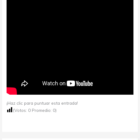
¡Haz clic para puntuar esta entrada!
(Votos:
0
Promedio:
0
)