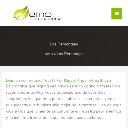
Ir
Menú
al
contenido
princi
Los Personajes
Inicio
»
Los Personajes
Deja un comentario
/
Post
/ Por
Miguel Ángel Pérez Ibarra
Es probable que alguna vez hayas sentido apatía o tristeza sin
razón aparente. Que hayas padecido uno de esos días
“negros” en los que todo parece salir mal, sin energía, y en los
que piensas que hubiera sido mejor no levantarse. Uno de esos
días en los que la mente se convierte en nuestra peor enemiga
y, lo más frustrante, de la que no podemos ocultarnos.