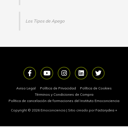
Los Tipos de Apego
F
Y
I
L
T
a
o
n
i
w
c
u
s
n
i
e
t
t
k
t
Aviso Legal
Política de Privacidad
Política de Cookies
b
u
a
e
t
Términos y Condiciones de Compra
o
b
g
d
e
Política de cancelación de formaciones del Instituto Emoconciencia
o
e
r
i
r
Copyright © 2026
Emoconciencia
| Sitio creado por
Factorydea
+
k
a
n
-
m
f