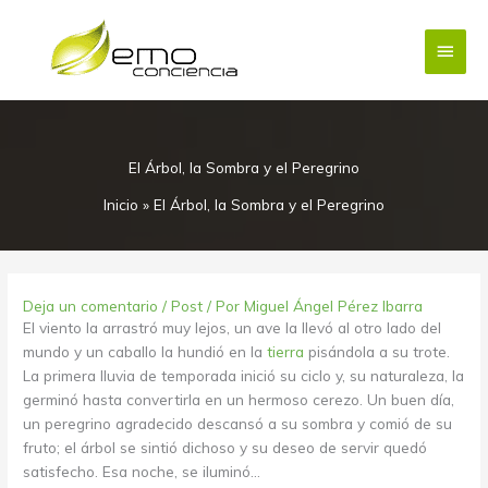
Ir
Menú
al
contenido
princi
El Árbol, la Sombra y el Peregrino
Inicio
»
El Árbol, la Sombra y el Peregrino
Deja un comentario
/
Post
/ Por
Miguel Ángel Pérez Ibarra
El viento la arrastró muy lejos, un ave la llevó al otro lado del
mundo y un caballo la hundió en la
tierra
pisándola a su trote.
La primera lluvia de temporada inició su ciclo y, su naturaleza, la
germinó hasta convertirla en un hermoso cerezo. Un buen día,
un peregrino agradecido descansó a su sombra y comió de su
fruto; el árbol se sintió dichoso y su deseo de servir quedó
satisfecho. Esa noche, se iluminó…